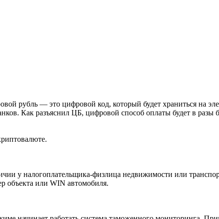
ровой рубль — это цифровой код, который будет храниться на 
анков. Как разъяснил ЦБ, цифровой способ оплаты будет в разы 
криптовалюте.
аличии у налогоплательщика-физлица недвижимости или транспор
ер объекта или WIN автомобиля.
ежиме начинает работать система таможенного мониторинга. При